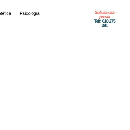
Solicita cita
etética
Psicología
previa
Telf: 610 275
391