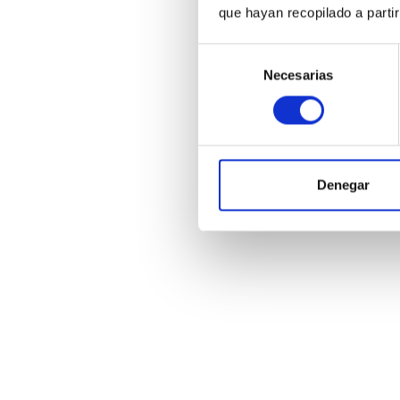
que hayan recopilado a parti
Selección
Necesarias
de
Tr
consentimiento
Denegar