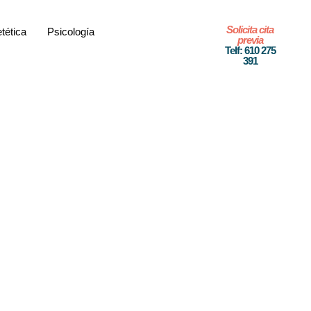
Solicita cita
etética
Psicología
previa
Telf: 610 275
391