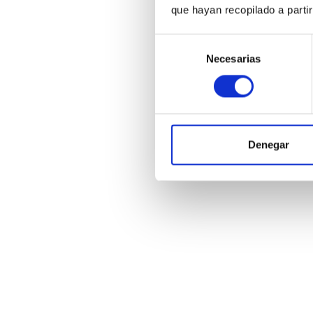
que hayan recopilado a parti
Selección
Necesarias
de
consentimiento
Tu clínica de Medici
Denegar