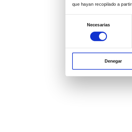
que hayan recopilado a parti
Selección
Necesarias
de
K
consentimiento
Denegar