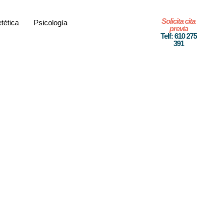
Solicita cita
etética
Psicología
previa
Telf: 610 275
391