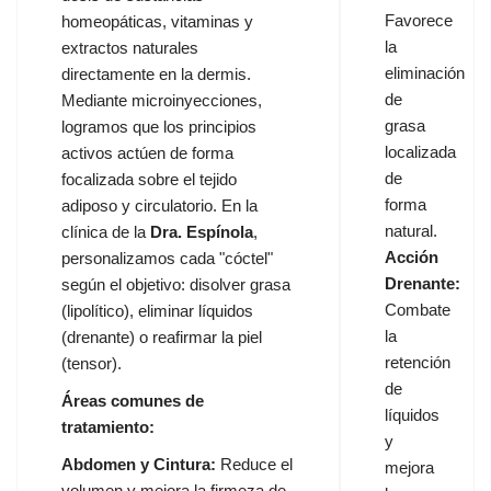
Favorece
homeopáticas, vitaminas y
la
extractos naturales
eliminación
directamente en la dermis.
de
Mediante microinyecciones,
grasa
logramos que los principios
localizada
activos actúen de forma
de
focalizada sobre el tejido
forma
adiposo y circulatorio. En la
natural.
clínica de la
Dra. Espínola
,
Acción
personalizamos cada "cóctel"
Drenante:
según el objetivo: disolver grasa
Combate
(lipolítico), eliminar líquidos
la
(drenante) o reafirmar la piel
retención
(tensor).
de
Áreas comunes de
líquidos
tratamiento:
y
Abdomen y Cintura:
Reduce el
mejora
volumen y mejora la firmeza de