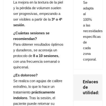
La mejora en la textura de la piel
Se
y la pérdida de volumen suelen
adapta
ser progresivas, empezando a
al
ser visibles a partir de la
3ª o 4ª
100%
sesión
.
a las
necesidades
¿Cuántas sesiones se
específicas
recomiendan?
de
Para obtener resultados óptimos
cada
y duraderos, se aconseja un
zona
protocolo de
8 a 10 sesiones
,
corporal.
con una frecuencia semanal o
quincenal.
¿Es doloroso?
Se realiza con agujas de calibre
Enlaces
de
extrafino, lo que lo hace un
utilidad:
tratamiento
prácticamente
indoloro
. Tras la sesión, el
paciente puede retomar su