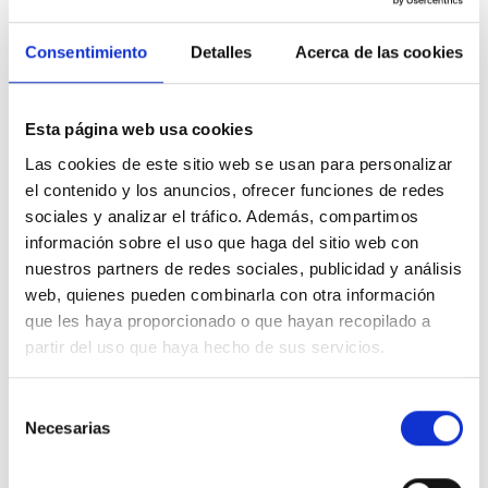
Consentimiento
Detalles
Acerca de las cookies
Licenciada en Medicina y Cirugía en la Universidad
de Málaga.
Esta página web usa cookies
Las cookies de este sitio web se usan para personalizar
Máster en Medicina Estética en la Universidad de
el contenido y los anuncios, ofrecer funciones de redes
Córdoba.
sociales y analizar el tráfico. Además, compartimos
información sobre el uso que haga del sitio web con
Máster en Dietética y Nutrición.
nuestros partners de redes sociales, publicidad y análisis
web, quienes pueden combinarla con otra información
que les haya proporcionado o que hayan recopilado a
Miembro de la SEME (Sociedad Española Medicina
partir del uso que haya hecho de sus servicios.
Estética).
Selección
Necesarias
de
consentimiento