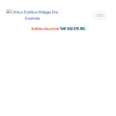
Saltar
al
contenido
Solicita cita previa
Telf: 610 275 391
Mesoterapia
corporal