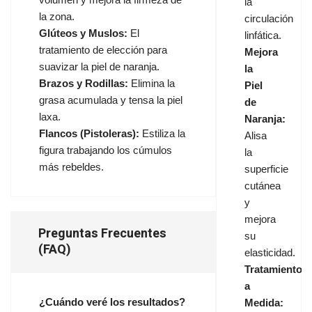
la
la zona.
circulación
Glúteos y Muslos:
El
linfática.
tratamiento de elección para
Mejora
suavizar la piel de naranja.
la
Brazos y Rodillas:
Elimina la
Piel
grasa acumulada y tensa la piel
de
laxa.
Naranja:
Flancos (Pistoleras):
Estiliza la
Alisa
figura trabajando los cúmulos
la
más rebeldes.
superficie
cutánea
y
mejora
Preguntas Frecuentes
su
(FAQ)
elasticidad.
Tratamiento
a
¿Cuándo veré los resultados?
Medida: