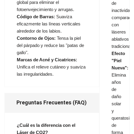
global para eliminar el
de
fotoenvejecimiento y arrugas.
inactividad
Código de Barras:
Suaviza
comparado
eficazmente las líneas verticales
con
alrededor de los labios.
láseres
Contorno de Ojos:
Tensa la piel
ablativos
del párpado y reduce las "patas de
tradicionale
gallo".
Efecto
Marcas de Acné y Cicatrices:
"Piel
Unifica el relieve cutáneo y suaviza
Nueva":
las irregularidades.
Elimina
años
de
daño
Preguntas Frecuentes (FAQ)
solar
y
queratosis
¿Cuál es la diferencia con el
de
Láser de CO2?
forma