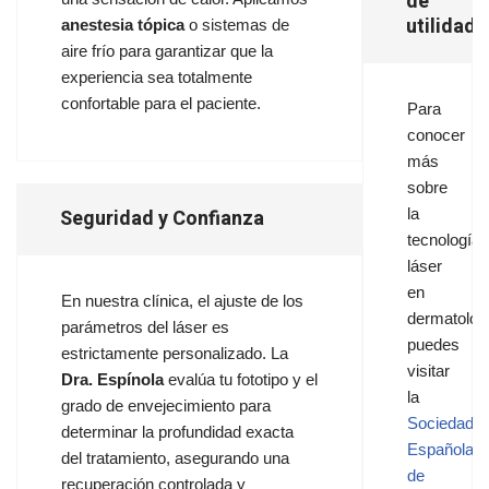
de
utilidad:
anestesia tópica
o sistemas de
aire frío para garantizar que la
experiencia sea totalmente
confortable para el paciente.
Para
conocer
más
sobre
Seguridad y Confianza
la
tecnología
láser
en
En nuestra clínica, el ajuste de los
dermatolog
parámetros del láser es
puedes
estrictamente personalizado. La
visitar
Dra. Espínola
evalúa tu fototipo y el
la
grado de envejecimiento para
Sociedad
determinar la profundidad exacta
Española
del tratamiento, asegurando una
de
recuperación controlada y