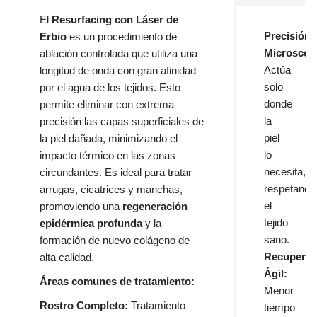
El
Resurfacing con Láser de
Precisión
Erbio
es un procedimiento de
Microscóp
ablación controlada que utiliza una
Actúa
longitud de onda con gran afinidad
solo
por el agua de los tejidos. Esto
donde
permite eliminar con extrema
la
precisión las capas superficiales de
piel
la piel dañada, minimizando el
lo
impacto térmico en las zonas
necesita,
circundantes. Es ideal para tratar
respetando
arrugas, cicatrices y manchas,
el
promoviendo una
regeneración
tejido
epidérmica profunda
y la
sano.
formación de nuevo colágeno de
Recuperac
alta calidad.
Ágil:
Áreas comunes de tratamiento:
Menor
Rostro Completo:
Tratamiento
tiempo