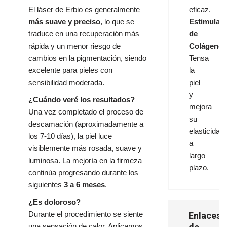
El láser de Erbio es generalmente
eficaz.
más suave y preciso
, lo que se
Estimulac
traduce en una recuperación más
de
rápida y un menor riesgo de
Colágeno:
cambios en la pigmentación, siendo
Tensa
excelente para pieles con
la
sensibilidad moderada.
piel
y
¿Cuándo veré los resultados?
mejora
Una vez completado el proceso de
su
descamación (aproximadamente a
elasticidad
los 7-10 días), la piel luce
a
visiblemente más rosada, suave y
largo
luminosa. La mejoría en la firmeza
plazo.
continúa progresando durante los
siguientes
3 a 6 meses
.
¿Es doloroso?
Enlaces
Durante el procedimiento se siente
una sensación de calor. Aplicamos