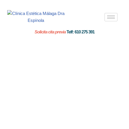
Saltar
al
contenido
Solicita cita previa
Telf: 610 275 391
Resurfacing
Erbium
Láser