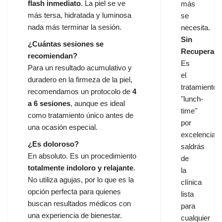
flash inmediato
. La piel se ve
más
más tersa, hidratada y luminosa
se
nada más terminar la sesión.
necesita.
Sin
¿Cuántas sesiones se
Recuperaci
recomiendan?
Es
Para un resultado acumulativo y
el
duradero en la firmeza de la piel,
tratamiento
recomendamos un protocolo de
4
"lunch-
a 6 sesiones
, aunque es ideal
time"
como tratamiento único antes de
por
una ocasión especial.
excelencia;
¿Es doloroso?
saldrás
En absoluto. Es un procedimiento
de
totalmente indoloro y relajante
.
la
No utiliza agujas, por lo que es la
clínica
opción perfecta para quienes
lista
buscan resultados médicos con
para
una experiencia de bienestar.
cualquier