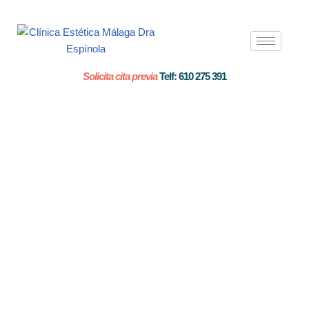
Saltar
al
contenido
Solicita cita previa
Telf: 610 275 391
FHOS
Bioluminiscen