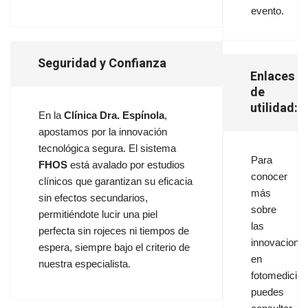
evento.
Seguridad y Confianza
Enlaces
de
utilidad:
En la
Clínica Dra. Espínola
,
apostamos por la innovación
tecnológica segura. El sistema
Para
FHOS
está avalado por estudios
conocer
clínicos que garantizan su eficacia
más
sin efectos secundarios,
sobre
permitiéndote lucir una piel
las
perfecta sin rojeces ni tiempos de
innovacione
espera, siempre bajo el criterio de
en
nuestra especialista.
fotomedicina
puedes