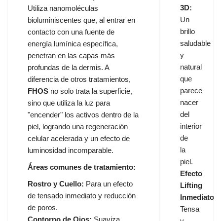
3D:
Utiliza nanomoléculas
Un
bioluminiscentes que, al entrar en
brillo
contacto con una fuente de
saludable
energía lumínica específica,
y
penetran en las capas más
natural
profundas de la dermis. A
que
diferencia de otros tratamientos,
parece
FHOS
no solo trata la superficie,
nacer
sino que utiliza la luz para
del
"encender" los activos dentro de la
interior
piel, logrando una regeneración
de
celular acelerada y un efecto de
la
luminosidad incomparable.
piel.
Áreas comunes de tratamiento:
Efecto
Rostro y Cuello:
Para un efecto
Lifting
de tensado inmediato y reducción
Inmediato:
de poros.
Tensa
Contorno de Ojos:
Suaviza
y