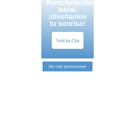
Remodelación
labial.
¡diseñamos
tu sonrisa!
Solicita Cita
Ver más promociones