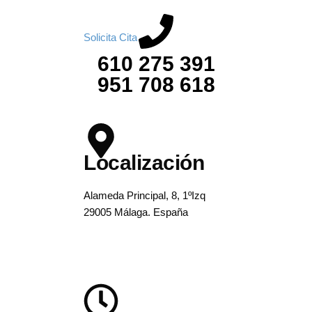
Remodelación labial. ¡diseñamos tu
sonrisa!
Solicita Cita
610 275 391
951 708 618
Localización
Alameda Principal, 8, 1ºIzq
29005 Málaga. España