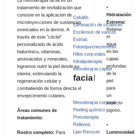
La mesoterapia facial es un
•
tratamiento de revitalización que
Hidratación
consiste en la aplicación de
Celulitis
Extrema:
microinyecciones de sustancias
Eliminación de cicatrices
Retiene
esenciales en la dermis. A
Esclérosis de varices
el
través de este "cóctel"
Estrías
agua
personalizado de ácido
Fotorejuvenecimiento
en las
hialurónico, vitaminas,
Hilos corporales
capas
aminoácidos y minerales,
Intralipoterapia
profundas
logramos nutrir la piel desde su
Mesoterapia capilar
de la
interior, estimulando la
facial
piel
regeneración celular y
para
combatiendo de forma directa el
un
envejecimiento cutáneo.
Mesoterapia corporal
aspecto
Peeling químico
jugoso.
Áreas comunes de
Presoterapia
tratamiento:
Rellenos
•
Lipo-Recover
Luminosidad
Rostro completo:
Para