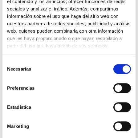
el contenido y los anuncios, ofrecer funciones de redes
Córdoba.
sociales y analizar el tráfico. Además, compartimos
información sobre el uso que haga del sitio web con
Máster en Dietética y Nutrición.
nuestros partners de redes sociales, publicidad y análisis
web, quienes pueden combinarla con otra información
Miembro de la SEME (Sociedad Española Medicina
que les haya proporcionado o que hayan recopilado a
Estética).
partir del uso que haya hecho de sus servicios.
Selección
Necesarias
de
consentimiento
Preferencias
La Dra. Espínola te
Estadística
aclara tus dudas...
Marketing