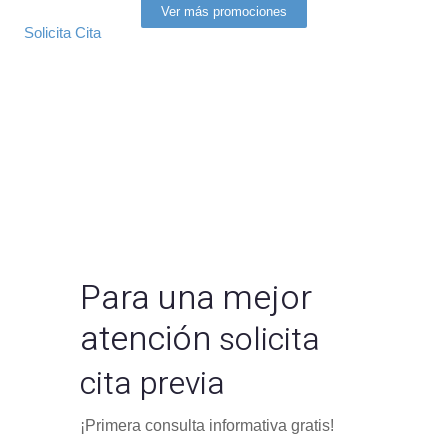
3 Sesiones de Mesoterapia 210 €
Ver más promociones
Solicita Cita
Para una mejor
atención
solicita
cita previa
¡Primera consulta informativa gratis!