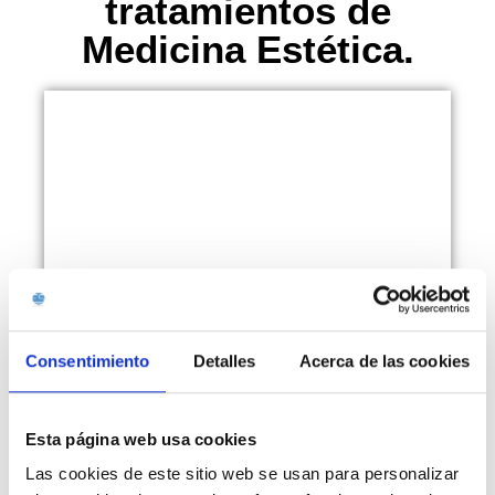
tratamientos de
Medicina Estética.
Consentimiento
Detalles
Acerca de las cookies
Licenciada en Medicina y Cirugía en la Universidad
de Málaga.
Esta página web usa cookies
Las cookies de este sitio web se usan para personalizar
Máster en Medicina Estética en la Universidad de