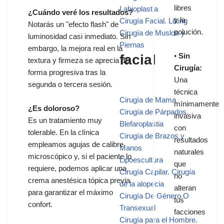
libres
Labioplastia
¿Cuándo veré los resultados?
y la
Cirugía Facial. Lifting
Notarás un "efecto flash" de
polución.
Cirugía de Muslos y
luminosidad casi inmediato. Sin
Piernas
embargo, la mejora real en la
•
Sin
facial
textura y firmeza se aprecia de
Cirugía:
forma progresiva tras la
Una
segunda o tercera sesión.
técnica
Cirugía de Mama
mínimamente
¿Es doloroso?
Cirugía de Párpados.
invasiva
Es un tratamiento muy
Blefaroplastia
con
tolerable. En la clínica
Cirugía de Brazos y
resultados
empleamos agujas de calibre
Manos
naturales
microscópico y, si el paciente lo
Lipoescultura
que
requiere, podemos aplicar una
Cirugía Capilar. Cirugía
no
crema anestésica tópica previa
de la alopecia
alteran
para garantizar el máximo
Cirugía De Género O
tus
confort.
Transexual
facciones
Cirugía para el Hombre.