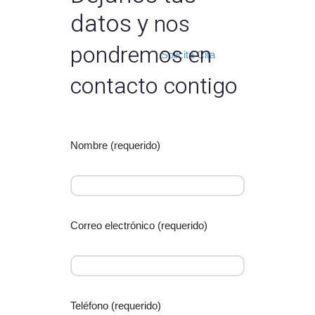
datos y
nos
Peeling Químico Médico + Sesión de
pondremos en
Mesoterapia 150 €
Solicita Cita
contacto contigo
Nombre (requerido)
Correo electrónico (requerido)
Teléfono (requerido)