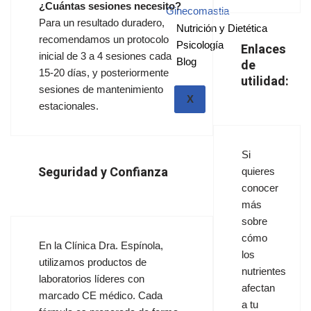
¿Cuántas sesiones necesito?
Ginecomastia
Para un resultado duradero,
Nutrición y Dietética
recomendamos un protocolo
Psicología
Enlaces
inicial de 3 a 4 sesiones cada
Blog
de
15-20 días, y posteriormente
utilidad:
sesiones de mantenimiento
X
estacionales.
Si
Seguridad y Confianza
quieres
conocer
más
sobre
cómo
En la Clínica Dra. Espínola,
los
utilizamos productos de
nutrientes
laboratorios líderes con
afectan
marcado CE médico. Cada
a tu