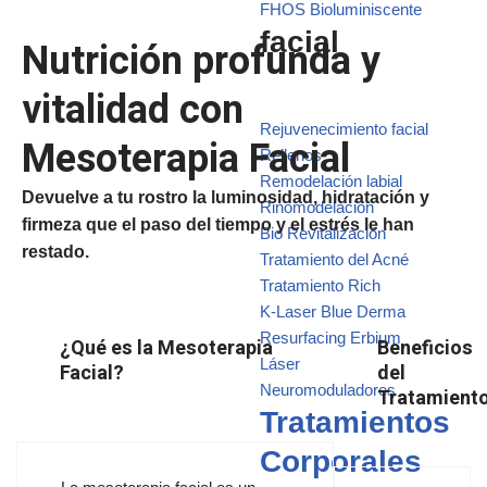
FHOS Bioluminiscente
facial
Nutrición profunda y
vitalidad con
Rejuvenecimiento facial
Mesoterapia Facial
Rellenos
Remodelación labial
Devuelve a tu rostro la luminosidad, hidratación y
Rinomodelación
firmeza que el paso del tiempo y el estrés le han
Bio Revitalización
restado.
Tratamiento del Acné
Tratamiento Rich
K-Laser Blue Derma
Resurfacing Erbium
¿Qué es la Mesoterapia
Beneficios
Láser
Facial?
del
Neuromoduladores
Tratamient
Tratamientos
Corporales