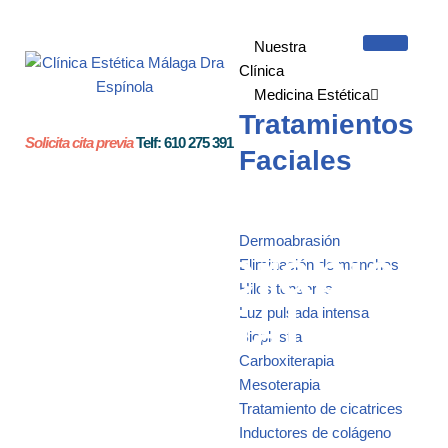
Nuestra
Saltar
Clínica
al
Medicina Estética
contenido
Tratamientos
Solicita cita previa
Telf: 610 275 391
Faciales
Dermoabrasión
Mesoterapia
Eliminación de manchas
Hilos tensores
facial
Luz pulsada intensa
Bioplastia
Carboxiterapia
Mesoterapia
Tratamiento de cicatrices
Inductores de colágeno