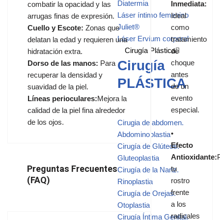
Diatermia
Inmediata:
combatir la opacidad y las
Láser íntimo femenino
Ideal
arrugas finas de expresión.
Juliet®
como
Cuello y Escote:
Zonas que
Láser Ervium corporal
tratamiento
delatan la edad y requieren una
Cirugía Plástica
de
hidratación extra.
Cirugía
choque
Dorso de las manos:
Para
antes
recuperar la densidad y
PLÁSTICA
de un
suavidad de la piel.
evento
Líneas perioculares:
Mejora la
especial.
calidad de la piel fina alrededor
de los ojos.
Cirugia de abdomen.
•
Abdominoplastia
Efecto
Cirugía de Glúteos.
Antioxidante:
Gluteoplastia
Preguntas Frecuentes
tu
Cirugía de la Nariz.
(FAQ)
rostro
Rinoplastia
frente
Cirugía de Orejas.
a los
Otoplastia
radicales
Cirugía Íntima Genital.