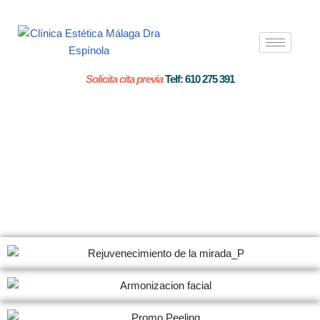
Saltar
al
contenido
Solicita cita previa
Telf: 610 275 391
Promociones