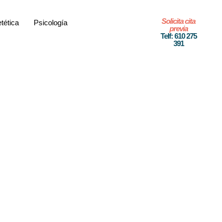
Solicita cita
etética
Psicología
previa
Telf: 610 275
391