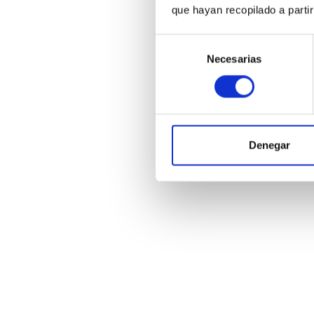
que hayan recopilado a parti
Selección
Necesarias
de
consentimiento
Denegar
L