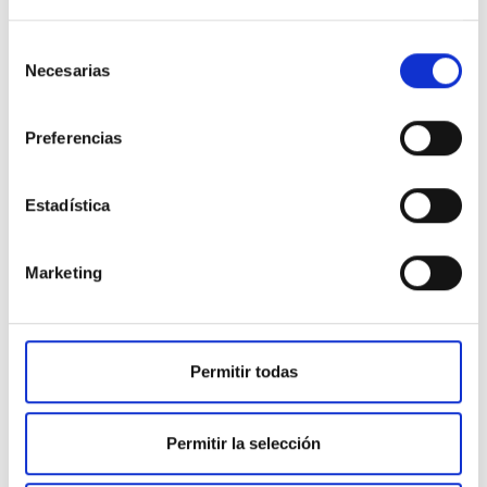
Selección
Necesarias
de
consentimiento
Preferencias
Estadística
Remodelación
labial.
Marketing
¡diseñamos
tu sonrisa!
Permitir todas
Solicita Cita
Permitir la selección
Ver más promociones