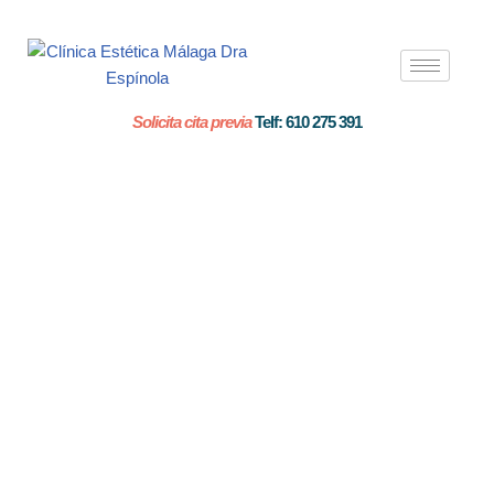
Saltar
al
contenido
Solicita cita previa
Telf: 610 275 391
Cirugía
Facial.
Lifting