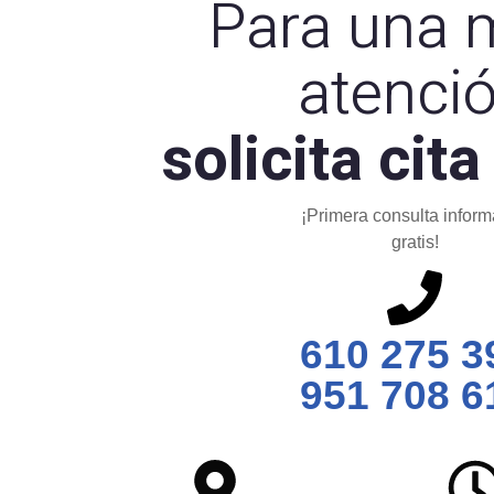
Para una 
atenci
solicita cita
¡Primera consulta inform
gratis!
610 275 3
951 708 6