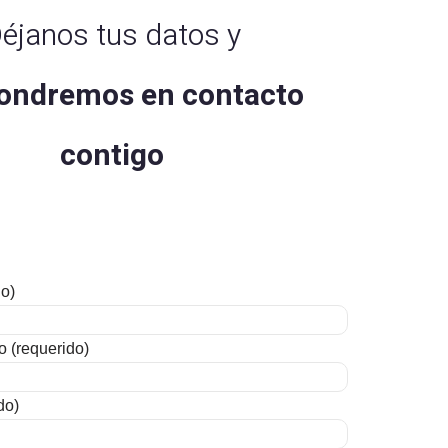
éjanos tus datos y
ondremos en contacto
contigo
o)
o (requerido)
do)