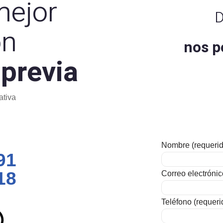
mejor
D
ón
nos p
 previa
ativa
Nombre (requerid
91
18
Correo electrónic
Teléfono (requeri