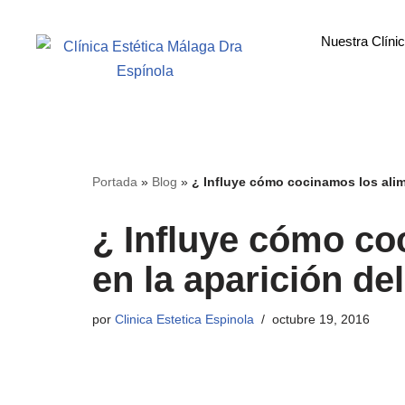
Nuestra Clíni
Saltar
al
contenido
Portada
»
Blog
»
¿ Influye cómo cocinamos los alim
¿ Influye cómo co
en la aparición de
por
Clinica Estetica Espinola
octubre 19, 2016