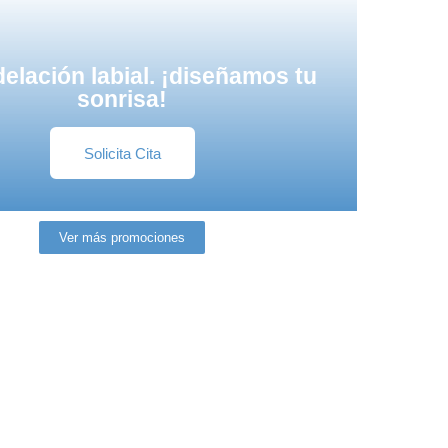
lación labial. ¡diseñamos tu
sonrisa!
Solicita Cita
Ver más promociones