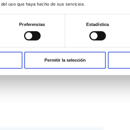
s
que te ayudaran a
r del uso que haya hecho de sus servicios.
mejor
Preferencias
Estadística
Promociónes
Permitir la selección